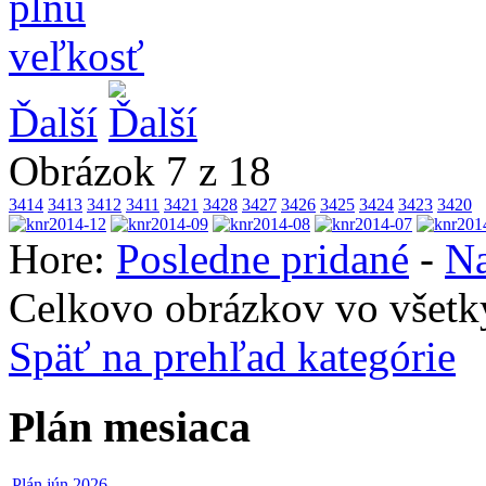
www.cvcmyjava.sk
Ďalší
Obrázok 7 z 18
3414
3413
3412
3411
3421
3428
3427
3426
3425
3424
3423
3420
Hore:
Posledne pridané
-
Na
Celkovo obrázkov vo všetký
Späť na prehľad kategórie
Plán mesiaca
Plán jún 2026