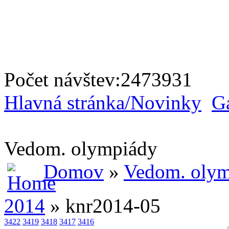
záujmové krúžky
Počet návštev:
2473931
športové súťaže
Hlavná stránka/Novinky
Ga
vedomostné olympiády
Vedom. olympiády
Domov
»
Vedom. oly
umelecké súťaže
2014
» knr2014-05
3422
3419
3418
3417
3416
tábory