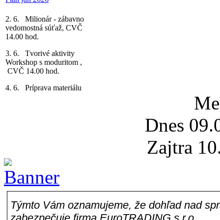
2. 6. Milionár - zábavno
vedomostná súťaž, CVČ
14.00 hod.
3. 6. Tvorivé aktivity
Workshop s moduritom ,
CVČ 14.00 hod.
4. 6. Príprava materiálu
k MDD, CVČ 13.00 hod.
Me
6. 6. Deň Detí,
za MU
Dnes 09.0
Myjava, 9.00 hod.
7. 6. Výstup na vežu s
Zajtra 10
MP, Evanjelická veža
16.00 hod.
8. 6. Maľovanie obnova
múrov mesta, Turá Luka
8.00 hod.
Týmto Vám oznamujeme, že dohľad nad spra
9. 6. Maľovanie obnova
zabezpečuje firma EuroTRADING s.r.o.,
múrov mesta, Kamenné,