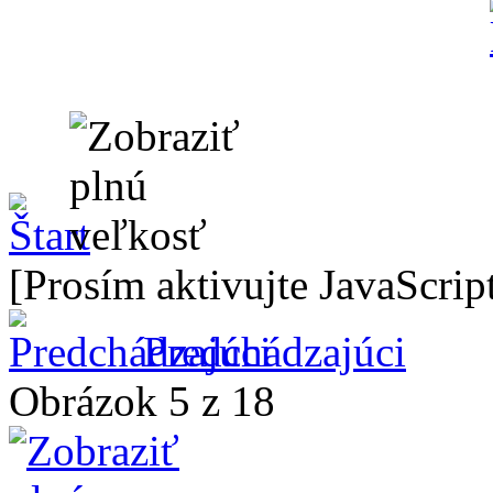
príležitostné akcie
klubové aktivity
[Prosím aktivujte JavaScrip
prednášky a semináre
Predchádzajúci
vystúpenia a koncerty
Obrázok 5 z 18
výstavy